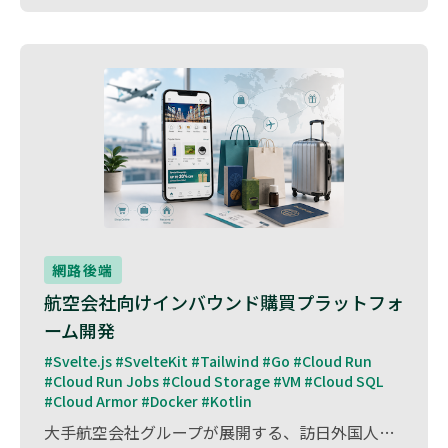
網路後端
航空会社向けインバウンド購買プラットフォ
ーム開発
#Svelte.js #SvelteKit #Tailwind #Go #Cloud Run 
#Cloud Run Jobs #Cloud Storage #VM #Cloud SQL 
#Cloud Armor #Docker #Kotlin
大手航空会社グループが展開する、訪日外国人旅行者向け購買プラットフォームの開発支援を行いました。 本サービスは、旅行中の買い物負担を軽減し、訪日観光客がオンライン上で商品を購入・受取できる仕組みを提供するインバウンド向けサービスです。 当社は、既存システムの運用改善、機能追加、管理画面改修、データ連携対応など、継続運営に必要な開発支援を担当。 多言語対応やキャンペーン運用など、インバウンドサービス特有の運用要件に対応し、安定したサービス運営に貢献しました。