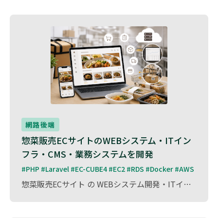
網路後端
惣菜販売ECサイトのWEBシステム・ITイン
フラ・CMS・業務システムを開発
#PHP #Laravel #EC-CUBE4 #EC2 #RDS #Docker #AWS
惣菜販売ECサイト の WEBシステム開発・ITインフラ構築・CMS開発・業務システム開発・ソフトウェア開発 を担当しました。 本サイトは、ユーザーがオンラインで手軽に惣菜を注文できるECプラットフォーム であり、注文管理・在庫管理・決済処理・配送管理などを統合したシステムを構築。 また、運営者がスムーズに商品を管理・更新できるよう、CMS（コンテンツ管理システム）を導入し、効率的な運用を実現しました。 開発には Laravel（PHP） を採用し、拡張性・セキュリティ・パフォーマンスに優れたシステムを構築。