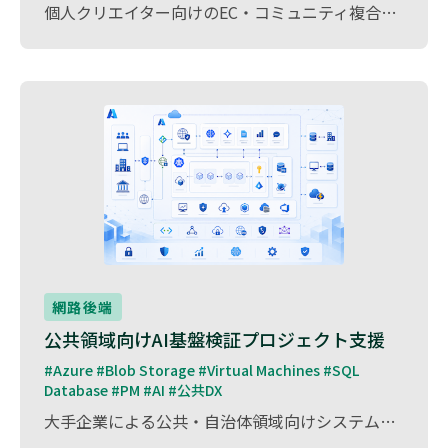
個人クリエイター向けのEC・コミュニティ複合プラットフォーム構想において、PMおよびワイヤーフレーム設計を担当しました。 本プロジェクトは、オリジナル作品・設計図・スキル販売・制作記録・コミュニティ機能などを統合したサービスで、ものづくりを楽しむクリエイター同士がつながり、作品を発信・販売できるプラットフォームを目指したものです。 要件整理、画面遷移設計、機能構成整理、MVP定義、管理画面を含めた情報設計などを実施し、売買・コミュニティ・分析・マッチングを横断する複雑なUX設計を支援しました。 また、クリエイター向けSNS・マーケットプレイス・分析機能を統合した構成に対し、段階的なリリースを前提とした開発計画・運用設計の検討にも携わりました。
網路後端
公共領域向けAI基盤検証プロジェクト支援
#Azure #Blob Storage #Virtual Machines #SQL 
Database #PM #AI #公共DX
大手企業による公共・自治体領域向けシステム基盤検証プロジェクトに参画し、生成AIや申請管理システムに関する技術検証支援を行いました。 本プロジェクトでは、クラウド環境上でのAI基盤検証、各種システムとの連携検討、構成評価などを実施。 複数チームが連携する体制の中で、技術調査、課題整理、ドキュメント整備など、プロジェクト推進を支援しました。 また、構成図や検証資料、各種設定ドキュメントなどを整備し、今後の展開に向けた基盤構築に貢献しました。