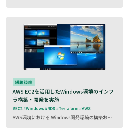
網路後端
AWS EC2を活用したWindows環境のインフ
ラ構築・開発を実施
#EC2 #Windows #RDS #Terraform #AWS
AWS環境における Windows開発環境の構築およびインフラ設計・開発 を担当しました。 本プロジェクトでは、AWS EC2上にWindows環境を構築し、クラウド上での安定した開発・運用を実現。 Windows特有のアプリケーション要件やパフォーマンス最適化を考慮し、セキュリティ強化・スケーラビリティの確保を重視した設計 を行いました。 また、AWSの各種サービスと連携することで、柔軟なリソース管理と拡張性を備えた環境を提供し、システムの安定稼働を支援 しました。