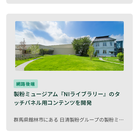
網路後端
製粉ミュージアム『NIライブラリー』のタ
ッチパネル用コンテンツを開発
群馬県館林市にある 日清製粉グループの製粉ミュージアム 内、「NIライブラリー」のタッチパネル用コンテンツの開発を担当しました。 本コンテンツは、製粉技術の歴史や小麦粉に関する知識を 直感的に学べるインタラクティブな体験 を提供するものです。 タッチ操作に最適化したUI設計を行い、来館者が楽しく、分かりやすく情報を取得できる仕組み を構築しました。