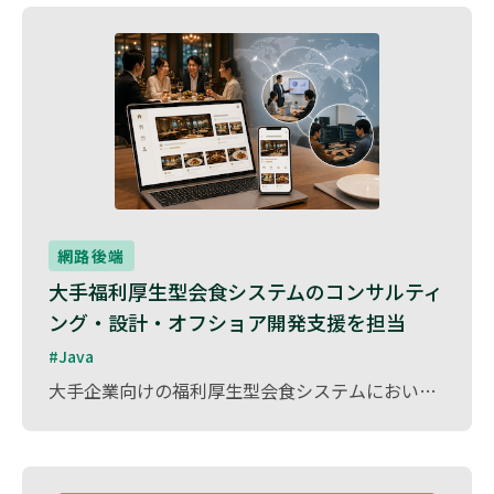
網路後端
大手福利厚生型会食システムのコンサルティ
ング・設計・オフショア開発支援を担当
#Java
大手企業向けの福利厚生型会食システムにおいて、コンサルティング・設計・オフショア開発支援 を担当しました。 本サービスは、従業員が 提携レストランでの会食を手軽に予約・利用できる仕組み を提供し、企業の福利厚生の一環として活用されています。 プロジェクトでは、ベトナムのオフショア開発チームとのブリッジ業務 を担い、要件定義・設計の最適化・開発プロセスの効率化を支援。 また、システムの品質向上とスムーズな開発推進のため、オフショアチームとの円滑なコミュニケーションを実現しました。