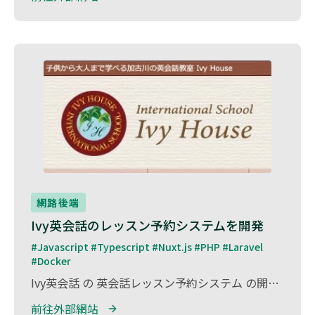
網路後端
Ivy英会話のレッスン予約システムを開発
#Javascript #Typescript #Nuxt.js #PHP #Laravel 
#Docker
Ivy英会話 の 英会話レッスン予約システム の開発を担当しました。 Ivy英会話は、質の高い英語教育を提供するスクールで、生徒が効率的に学べる環境を整えています。 本システムでは、生徒がスムーズにレッスンを予約・管理できる機能を実装し、講師のスケジュール管理や運営側の業務効率化も実現。 開発には Laravel（PHP）とNuxt.js を活用し、安定したバックエンドと直感的なフロントエンドを構築。
前往外部網站 