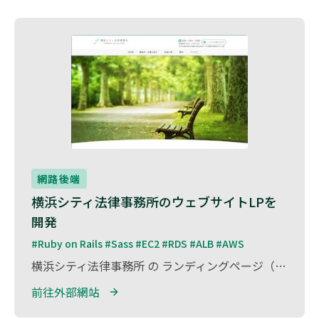
網路後端
横浜シティ法律事務所のウェブサイトLPを
開発
#Ruby on Rails #Sass #EC2 #RDS #ALB #AWS
横浜シティ法律事務所 の ランディングページ（LP）開発 を担当しました。 本事務所は、個人・法人を問わず、幅広い法律相談やトラブル解決をサポートする法律事務所 です。 今回のプロジェクトでは、相談者が 必要な情報にすばやくアクセスし、スムーズに問い合わせができるLPの設計・開発 を行いました。 開発には Ruby on Rails を採用し、安定性・セキュリティを確保しながら、直感的な操作性と見やすさを兼ね備えたサイトを構築。 また、SEOを考慮した設計を取り入れ、検索エンジンからの流入を強化し、より多くのユーザーがアクセスしやすい環境を実現しました。
前往外部網站 