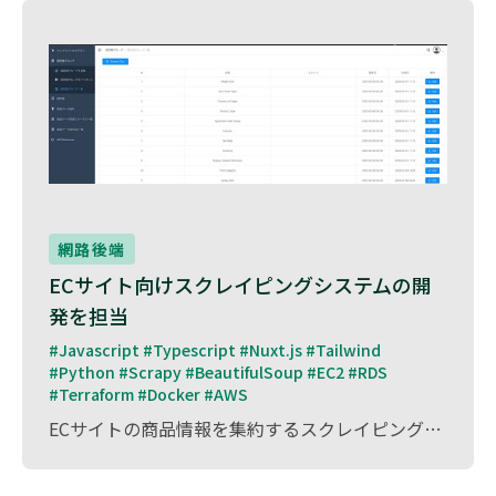
網路後端
ECサイト向けスクレイピングシステムの開
発を担当
#Javascript #Typescript #Nuxt.js #Tailwind 
#Python #Scrapy #BeautifulSoup #EC2 #RDS 
#Terraform #Docker #AWS
ECサイトの商品情報を集約するスクレイピングシステム の開発を担当しました。 本システムでは、複数のECサイトから商品データを自動収集・統合し、管理画面で一元管理できる機能を実装。 価格比較や在庫状況の分析、マーケットリサーチなど、EC運営に役立つ情報をリアルタイムで取得できる仕組みを構築しました。 開発には Python と FastAPI を採用し、高速でスケーラブルなスクレイピング処理を実現。 また、管理画面の設計により、収集したデータを直感的に閲覧・操作できるUI/UXを提供 しました。 ECサイト運営におけるデータ活用を促進し、業務効率化とマーケティング最適化に貢献しました。