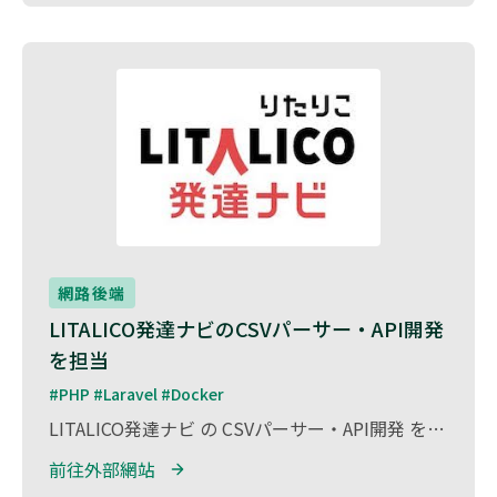
網路後端
LITALICO発達ナビのCSVパーサー・API開発
を担当
#PHP #Laravel #Docker
LITALICO発達ナビ の CSVパーサー・API開発 を担当しました。 LITALICO発達ナビは、発達が気になる子どもとその家族を支援する情報プラットフォーム であり、専門家のアドバイスや施設情報、相談コンテンツを提供しています。 本プロジェクトでは、データ管理の効率化を目的に、CSVデータを解析・処理するパーサー機能と、外部システムとの連携を強化するAPIの開発を実施。 開発においては、大量データを迅速かつ正確に処理できる仕組みを構築し、データ管理の最適化と業務効率向上に貢献 しました。 また、セキュリティやデータ整合性を重視し、安定したシステム運用をサポート しました。
前往外部網站 