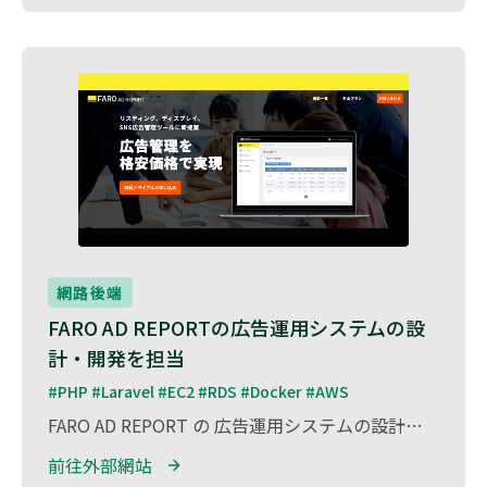
網路後端
FARO AD REPORTの広告運用システムの設
計・開発を担当
#PHP #Laravel #EC2 #RDS #Docker #AWS
FARO AD REPORT の 広告運用システムの設計・開発 を担当しました。 FARO AD REPORTは、Facebook、Instagram、LINE、X（旧Twitter）、Yahoo!などの主要広告プラットフォームのAPIと連携し、広告運用を効率化するシステム です。 本プロジェクトでは、各広告プラットフォームのAPIを活用し、広告データの自動取得・統合・分析を行う機能を開発 しました。 また、Excel形式でのレポート出力機能を実装し、運用担当者が迅速にデータを活用できる仕組みを構築。 バックエンドには Laravel（PHP） を採用し、拡張性・セキュリティ・パフォーマンスを考慮したシステム設計を行いました。 広告運用の自動化と業務効率化を実現し、マーケティング担当者の負担軽減とデータ活用の最適化に貢献しました。
前往外部網站 