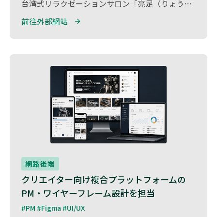
台湾式リラクゼーションサロン「亮足（りょうそく）養生館」の公式サイト開発を担当しました。 繁体字・日本語・韓国語・英語に対応した多言語サイトとして構築し、訪台観光客を含む幅広いユーザーへ対応。 店舗情報や施術メニュー、料金案内を分かりやすく整理するとともに、オンライン予約機能を実装し、スムーズな来店導線を実現しました。 スマートフォン対応を含むUI/UX設計や、落ち着きと高級感を意識したデザインにより、店舗の世界観を表現しています。
前往外部網站 
網路後端
クリエイター向け複合プラットフォームの
PM・ワイヤーフレーム設計を担当
#PM #Figma #UI/UX