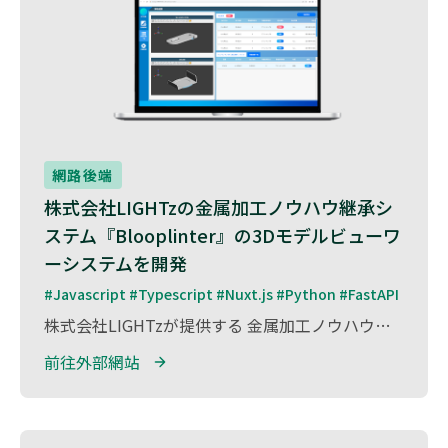
網路後端
株式会社LIGHTzの金属加工ノウハウ継承シ
ステム『Blooplinter』の3Dモデルビューワ
ーシステムを開発
#Javascript #Typescript #Nuxt.js #Python #FastAPI
株式会社LIGHTzが提供する 金属加工ノウハウ継承システム『Blooplinter』 の 3Dモデルビューワーシステムの開発 を担当しました。 『Blooplinter』は、熟練技術者の金属加工ノウハウをデジタル化し、次世代へ継承するためのプラットフォーム で、3Dモデルを活用した直感的な情報共有を可能にします。 本プロジェクトでは、Python（FastAPI）とNuxt.jsを活用し、軽量かつスムーズに動作する3Dモデルビューワーを開発。 これにより、加工データや設計情報を3D空間上で可視化し、技術継承の精度を向上 させることに貢献しました。
前往外部網站 