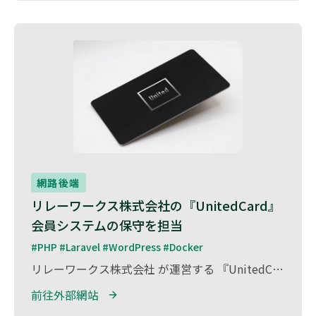
網路後端
リレーワークス株式会社の『UnitedCard』
会員システムの保守を担当
#PHP #Laravel #WordPress #Docker
リレーワークス株式会社 が運営する 『UnitedCard』の会員システム保守業務 を担当しました。 『UnitedCard』は、多様な特典やサービスを提供する会員向けプラットフォーム であり、ユーザーが便利に利用できるようシステムの安定運用が求められます。 本プロジェクトでは、WordPressとLaravel（PHP）を活用した会員管理システムの保守・運用を実施。 システムの安定性向上・セキュリティ対策・パフォーマンス最適化を行い、円滑なサービス提供の継続に貢献しました。
前往外部網站 