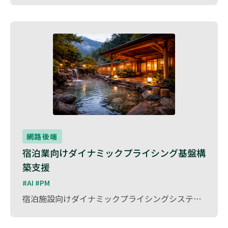
網路後端
宿泊業向けダイナミックプライシング基盤構
築支援
#AI #PM
宿泊施設向けダイナミックプライシングシステムの構築プロジェクトにおいて、テクニカルPMとしてプロジェクトマネジメントを担当しました。 本プロジェクトでは、OTAサイトから宿泊料金や在庫情報をスクレイピングにより収集し、履歴データを蓄積。AIエンジンと連携することで、需要・競合価格・在庫状況を踏まえた最適価格を算出する仕組みを構築するものです。 要件整理、システム設計方針の策定、AI開発会社との連携調整、開発チームの進行管理などを担当。データ収集基盤、AI連携API、価格分析ダッシュボードなど複数コンポーネントが連携するシステム全体の設計とプロジェクト推進を支援しました。