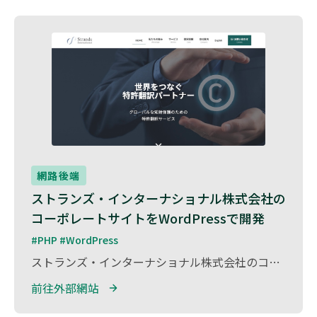
網路後端
ストランズ・インターナショナル株式会社の
コーポレートサイトをWordPressで開発
#PHP #WordPress
ストランズ・インターナショナル株式会社のコーポレートサイトを、WordPressを用いて開発しました。 同社は国際ビジネス支援やコンサルティングを手がける企業であり、グローバルな視点を活かした事業展開を行っています。 本プロジェクトでは、企業ブランドの信頼性を高めるデザイン設計や、ユーザビリティ向上を意識したサイト構築を実施。 コンテンツ更新の効率化を図るためのCMSカスタマイズや、多言語対応の実装にも対応し、情報発信力の強化をサポートしました。
前往外部網站 