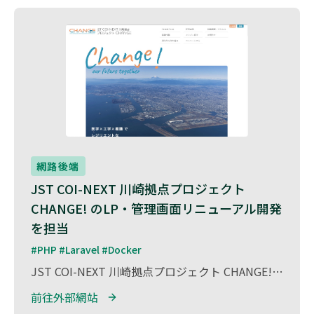
網路後端
JST COI-NEXT 川崎拠点プロジェクト 
CHANGE! のLP・管理画面リニューアル開発
を担当
#PHP #Laravel #Docker
JST COI-NEXT 川崎拠点プロジェクト CHANGE! のランディングページ（LP）および管理画面のリニューアル開発 を担当しました。 本プロジェクトは、「川崎発・健康社会を共創する産官学医民の共鳴拠点」 をテーマに、 地域・企業・大学・医療機関が連携し、健康課題の解決と新たな社会価値創出を目指す取り組みです。 リニューアル開発では、PHP（Laravel）を用いて、更新性・保守性に優れた構造と直感的な管理画面を構築。 また、プロジェクトの理念や活動内容が伝わりやすい情報設計とUI/UXを意識し、情報発信力を高めるLPを実現 しました。 多様な関係者が関わる共創プロジェクトの円滑な運営と情報発信を支えるWeb基盤の構築に貢献しました。
前往外部網站 