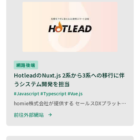
網路後端
HotleadのNuxt.js 2系から3系への移行に伴
うシステム開発を担当
#Javascript #Typescript #Vue.js
homie株式会社が提供する セールスDXプラットフォーム『Hotlead』 のシステム開発を担当しました。 『Hotlead』は、企業の営業活動を効率化し、見込み顧客との最適なマッチングを実現するSaaS型サービス です。 本プロジェクトでは、Nuxt.js 2系から3系への移行対応を実施。 フレームワークのバージョンアップに伴い、最新の技術トレンドを取り入れつつ、既存機能の最適化やパフォーマンス向上を図りました。
前往外部網站 