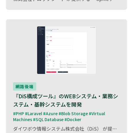
網路後端
『DiS構成ツール』のWEBシステム・業務シ
ステム・基幹システムを開発
#PHP #Laravel #Azure #Blob Storage #Virtual 
Machines #SQL Database #Docker
ダイワボウ情報システム株式会社（DiS） が提供する 『DiS構成ツール』 の WEBシステム開発・業務システム開発・基幹システム開発・ソフトウェア開発 を担当しました。 『DiS構成ツール』は、企業向けITソリューションの構成・提案・見積作成を効率化するシステム であり、複雑な製品選定をスムーズに行えるよう設計されています。 本プロジェクトでは、Laravel（PHP）を活用し、直感的な操作性と高い業務効率を実現するシステムを構築。 また、業務フローの最適化を図り、各種基幹システムとの連携を強化することで、販売管理や受発注プロセスの効率化を支援しました。