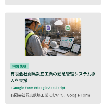
網路後端
有限会社羽鳥鉄筋工業の勤怠管理システム導
入を支援
#Google Form #Google App Script
有限会社羽鳥鉄筋工業において、Google FormとGoogle App Scriptを活用した勤怠管理システムを導入しました。 現場作業員がスマートフォンから簡単に打刻できる仕組みを構築し、データの自動集計・管理を実現。従来の紙ベースの勤怠管理をデジタル化することで、業務負担を軽減し、正確な労働時間の記録を可能にしました。 建設業ならではの柔軟な運用にも対応し、業務効率化と労務管理の精度向上に貢献しました。