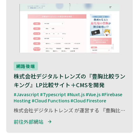
網路後端
株式会社デジタルトレンズの『豊胸比較ラン
キング』LP比較サイト＋CMSを開発
#Javascript #Typescript #Nuxt.js #Vue.js #Firebase 
Hosting #Cloud Functions #Cloud Firestore
株式会社デジタルトレンズ が運営する 『豊胸比較ランキング』 の LP比較サイト＋CMSの開発 を担当しました。 本サイトは、豊胸手術を検討するユーザー向けに、クリニックや施術方法を比較・ランキング形式で紹介する情報プラットフォーム です。 本プロジェクトでは、直感的なUIを備えたランディングページ（LP）と、柔軟なコンテンツ管理が可能なCMSを開発。 これにより、情報の迅速な更新、SEO対策の強化、ユーザーエクスペリエンスの向上 を実現しました。
前往外部網站 