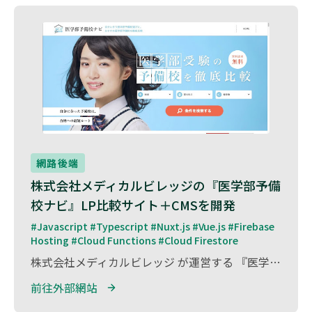
網路後端
株式会社メディカルビレッジの『医学部予備
校ナビ』LP比較サイト＋CMSを開発
#Javascript #Typescript #Nuxt.js #Vue.js #Firebase 
Hosting #Cloud Functions #Cloud Firestore
株式会社メディカルビレッジ が運営する 『医学部予備校ナビ』 の LP比較サイト＋CMSの開発 を担当しました。 本サイトは、全国の医学部予備校を比較し、受験生が最適な予備校を選べる情報プラットフォーム です。 各予備校の カリキュラム、合格実績、費用などを分かりやすく整理し、受験生が自分に合った予備校を効率的に探せる設計 を採用しました。 開発には Firebase と Nuxt.js を活用し、軽量で高速なパフォーマンスを実現。 また、CMSを導入することで、運営者が予備校情報を簡単に管理・更新できる仕組み を構築しました。 医学部受験を目指す受験生に、信頼性の高い情報を提供し、より良い進路選択をサポートしました。
前往外部網站 