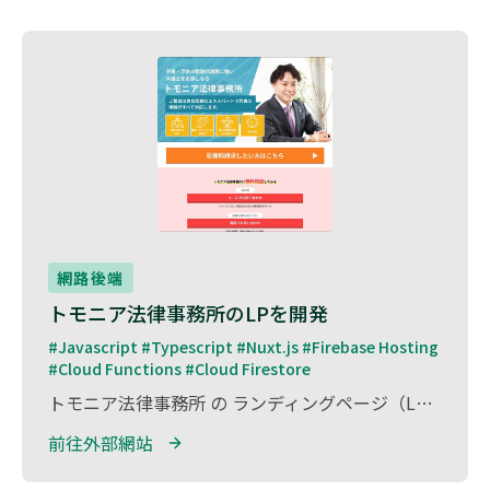
網路後端
トモニア法律事務所のLPを開発
#Javascript #Typescript #Nuxt.js #Firebase Hosting 
#Cloud Functions #Cloud Firestore
トモニア法律事務所 の ランディングページ（LP）開発 を担当しました。 トモニア法律事務所は、個人・法人向けに幅広いリーガルサービスを提供する法律事務所 です。 本プロジェクトでは、法律相談や事務所の特徴を分かりやすく伝えるためのLPを構築 し、ユーザーがスムーズに問い合わせや相談予約ができる導線設計を実施 しました。 開発には Nuxt.js と Firebase Hosting を活用し、軽量かつ高速なWebサイトを実現。 また、SEOを考慮した設計を取り入れ、検索エンジンからの流入強化をサポート しました。 法律相談を必要とする方々に、よりアクセスしやすい情報提供の場を提供することに貢献しました。
前往外部網站 