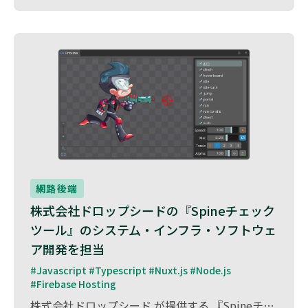
網路後端
株式会社ドロップシードの『Spineチェック
ツール』のシステム・インフラ・ソフトウェ
ア開発を担当
#Javascript #Typescript #Nuxt.js #Node.js 
#Firebase Hosting
株式会社ドロップシード が提供する 『Spineチェックツール』 の WEBシステム開発・ITインフラ構築・ソフトウェア開発 を担当しました。 Spineチェックツールは、ゲーム開発・アニメーション制作で使用される「Spine」データの品質管理を支援するツール です。 本プロジェクトでは、アニメーションデータの整合性チェックやエラー検出を行うシステムを開発 し、 データの最適化や制作ワークフローの効率化を実現しました。 また、インフラ設計・構築を行い、安定した動作環境を提供。 さらに、柔軟なカスタマイズが可能なソフトウェア設計を採用し、継続的な運用・アップデートに対応できる拡張性の高いシステムを構築 しました。