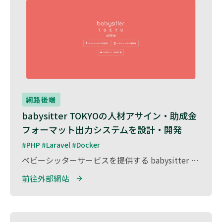
網路後端
babysitter TOKYOの人材アサイン・助成金
フォーマット出力システムを設計・開発
#PHP #Laravel #Docker
ベビーシッターサービスを提供する babysitter TOKYO の事業者・利用者向け 人材アサインおよび助成金フォーマット出力システム の設計・開発を担当しました。 本システムでは、最適なシッターのマッチング を実現するための管理機能を強化し、事業者・利用者双方にとってスムーズな運用が可能となるよう設計。 また、助成金申請に必要なフォーマットを自動生成 できる機能を実装し、業務負担の軽減と運用の効率化を支援しました。 PHP / Laravel を活用し、拡張性の高いシステムを構築。今後の機能追加や運用の最適化にも柔軟に対応できる仕組みを実現しました。
前往外部網站 