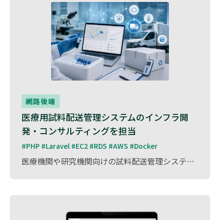
網路後端
医療用試料配送管理システムのインフラ開
発・コンサルティングを担当
#PHP #Laravel #EC2 #RDS #AWS #Docker
医療機関や研究機関向けの試料配送管理システム のインフラ開発およびコンサルティングを担当しました。 本システムは、医療検体や試料の安全かつ正確な配送を管理 するために設計され、試料のトラッキング・配送ステータスの可視化・温度管理などの機能 を備えています。 また、PHP / Laravel を活用し、セキュアで拡張性の高いシステム基盤を構築 しました。 プロジェクトでは、システム設計の最適化、パフォーマンス改善、インフラの信頼性向上 に注力し、医療現場での業務効率化と精度向上に貢献 しました。