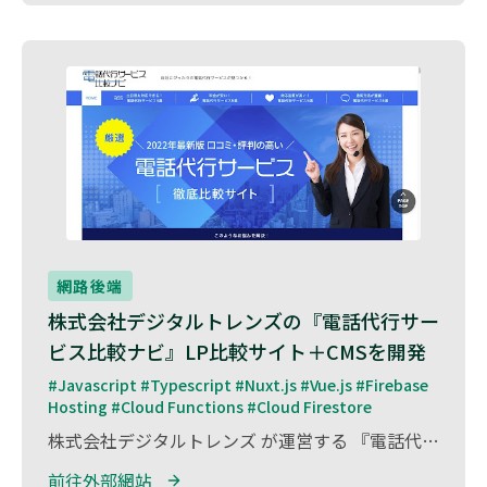
網路後端
株式会社デジタルトレンズの『電話代行サー
ビス比較ナビ』LP比較サイト＋CMSを開発
#Javascript #Typescript #Nuxt.js #Vue.js #Firebase 
Hosting #Cloud Functions #Cloud Firestore
株式会社デジタルトレンズ が運営する 『電話代行サービス比較ナビ』 の LP比較サイト＋CMSの開発 を担当しました。 本サイトは、企業向けの電話代行サービスを比較し、最適なサービス選びをサポートする情報プラットフォーム です。 本プロジェクトでは、Firebase Firestoreを活用したスケーラブルなデータ管理と、Nuxt.jsによる軽量で高速なフロントエンド開発を実施。 これにより、最新の比較情報をリアルタイムで提供し、SEO対策とユーザーエクスペリエンスの向上を実現 しました。
前往外部網站 